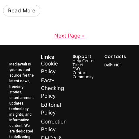
Read More
Next Page »
Links
Support
Contacts
Help Center
Cookie
Ticket
MediaWali is
Delhi NCR
FAQ
your trusted
Policy
Contact
source for the
Community
Fact-
latest news,
trending
Checking
stories,
Policy
entertainment
updates,
Editorial
technology
Policy
insights, and
informative
Correction
content. We
Policy
are dedicated
to delivering
DMCA &