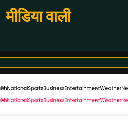
मीडिया वाली
lth
National
Sports
Business
Entertainment
Weather
Ne
lth
National
Sports
Business
Entertainment
Weather
Ne