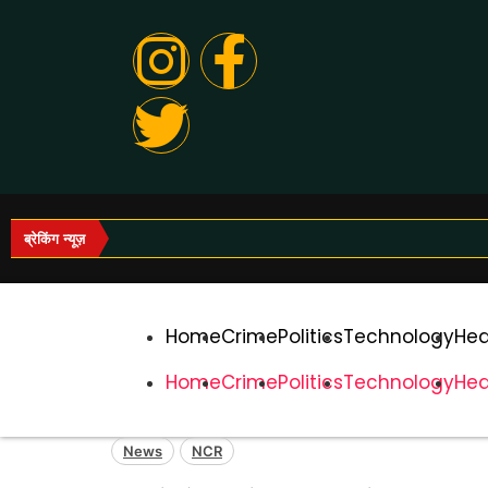
ब्रेकिंग न्यूज़
Home
Crime
Politics
Technology
Hea
Home
Crime
Politics
Technology
Hea
News
NCR