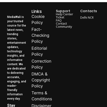
Links
Support
Contacts
Help Center
Cookie
Ticket
MediaWali is
Delhi NCR
FAQ
your trusted
Policy
Contact
source for the
Community
Fact-
latest news,
trending
Checking
stories,
Policy
entertainment
updates,
Editorial
technology
Policy
insights, and
informative
Correction
content. We
Policy
are dedicated
to delivering
DMCA &
accurate,
Copyright
engaging, and
Policy
reader-
friendly
Terms &
information
Conditions
every day.
Stay
Disclaimer