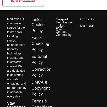
Links
Support
Contacts
MediaWali is
Help Center
your trusted
Cookie
Ticket
Delhi NCR
source for the
FAQ
Policy
Contact
latest news,
Community
trending
Fact-
stories,
Checking
entertainment
Policy
updates,
technology
Editorial
insights, and
Policy
informative
content. We
Correction
are dedicated
Policy
to delivering
accurate,
DMCA &
engaging, and
Copyright
reader-friendly
information
Policy
every day.
Terms &
Stay