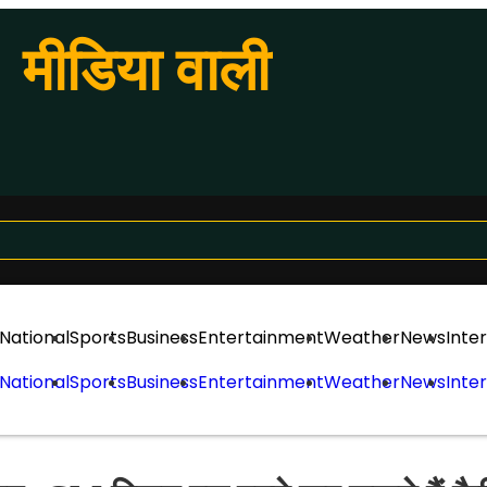
मीडिया वाली
National
Sports
Business
Entertainment
Weather
News
Inte
National
Sports
Business
Entertainment
Weather
News
Inte