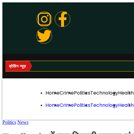
ब्रेकिंग न्यूज़
Home
Crime
Politics
Technology
Health
Home
Crime
Politics
Technology
Health
Politics
News