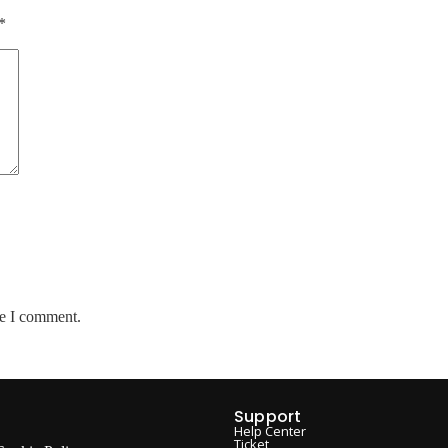
*
me I comment.
Support
Help Center
Ticket