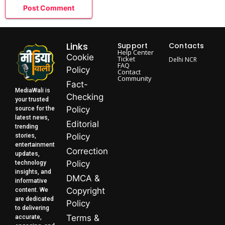
Links
Support
Contacts
Help Center
Cookie
Ticket
Delhi NCR
FAQ
Policy
Contact
Community
Fact-
MediaWali is
Checking
your trusted
Policy
source for the
latest news,
Editorial
trending
Policy
stories,
entertainment
Correction
updates,
Policy
technology
insights, and
DMCA &
informative
Copyright
content. We
are dedicated
Policy
to delivering
Terms &
accurate,