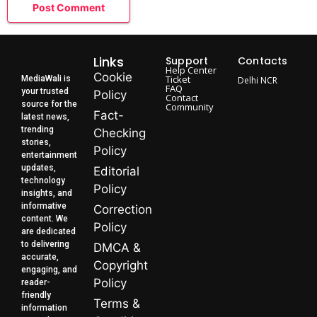
Links
Support
Contacts
Help Center
Cookie
Ticket
MediaWali is
Delhi NCR
FAQ
your trusted
Policy
Contact
source for the
Community
Fact-
latest news,
trending
Checking
stories,
Policy
entertainment
updates,
Editorial
technology
Policy
insights, and
informative
Correction
content. We
Policy
are dedicated
to delivering
DMCA &
accurate,
Copyright
engaging, and
Policy
reader-
friendly
Terms &
information