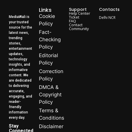
Links
Support
Contacts
Help Center
Cookie
Ticket
MediaWali is
Delhi NCR
FAQ
your trusted
Policy
Contact
source for the
Community
Fact-
latest news,
trending
Checking
stories,
Policy
entertainment
updates,
Editorial
technology
Policy
insights, and
informative
Correction
content. We
Policy
are dedicated
to delivering
DMCA &
accurate,
Copyright
engaging, and
Policy
reader-
friendly
Terms &
information
Conditions
every day.
Stay
Disclaimer
Connected