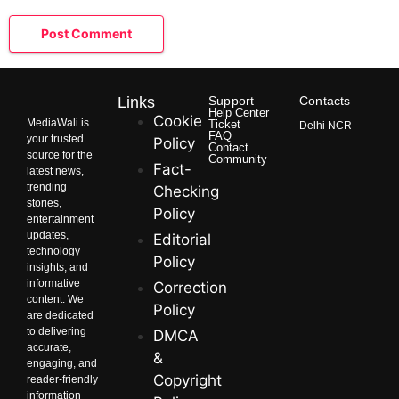
Links
Support
Contacts
Help Center
Cookie
MediaWali is
Ticket
Delhi NCR
FAQ
your trusted
Policy
Contact
source for the
Community
Fact-
latest news,
trending
Checking
stories,
Policy
entertainment
updates,
Editorial
technology
Policy
insights, and
informative
Correction
content. We
Policy
are dedicated
to delivering
DMCA
accurate,
&
engaging, and
Copyright
reader-friendly
information