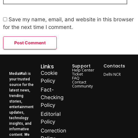
Save my name, email, and website in this browser
for the next time I comment.
Links
Support
Contacts
Help Center
Cookie
Ticket
MediaWali is
Delhi NCR
FAQ
your trusted
Policy
Contact
source for the
Community
Fact-
latest news,
trending
Checking
stories,
Policy
entertainment
updates,
Editorial
technology
Policy
insights, and
informative
Correction
content. We