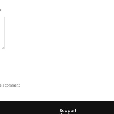
*
me I comment.
Support