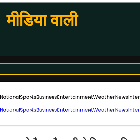
मीडिया वाली
National
Sports
Business
Entertainment
Weather
News
Inte
National
Sports
Business
Entertainment
Weather
News
Inte