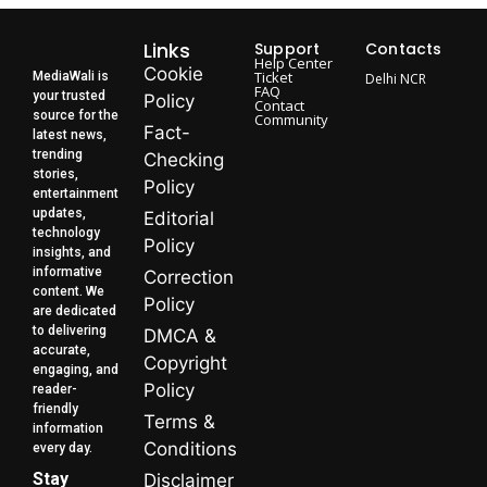
Links
Support
Contacts
Help Center
Cookie
Ticket
MediaWali is
Delhi NCR
FAQ
your trusted
Policy
Contact
source for the
Community
Fact-
latest news,
trending
Checking
stories,
Policy
entertainment
updates,
Editorial
technology
Policy
insights, and
informative
Correction
content. We
Policy
are dedicated
to delivering
DMCA &
accurate,
Copyright
engaging, and
Policy
reader-
friendly
Terms &
information
Conditions
every day.
Stay
Disclaimer