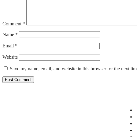
Comment
*
Name
*
Email
*
Website
Save my name, email, and website in this browser for the next ti
Links
MediaWali is your trusted
source for the latest news,
trending stories, entertainment
updates, technology insights,