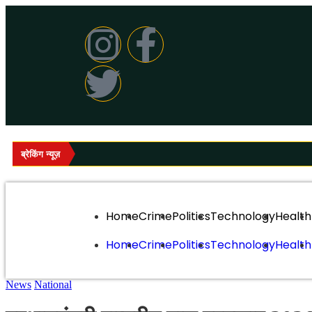
ब्रेकिंग न्यूज़
Home
Crime
Politics
Technology
Health
Home
Crime
Politics
Technology
Health
News
National