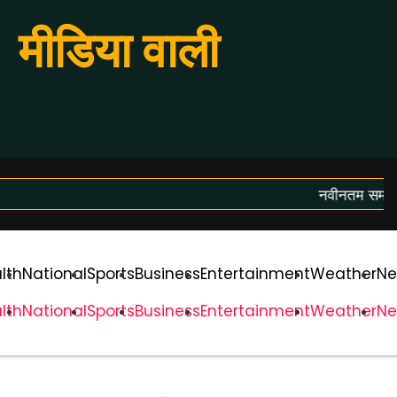
मीडिया वाली
नवीनतम समाचार ल
lth
National
Sports
Business
Entertainment
Weather
Ne
lth
National
Sports
Business
Entertainment
Weather
Ne