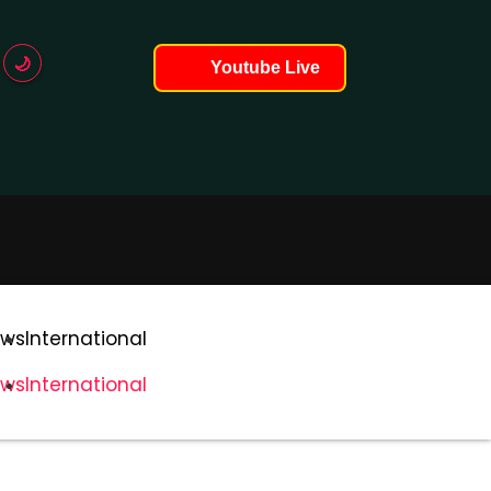
🌙
Youtube Live
ोड हो रहे हैं...
ws
International
ws
International