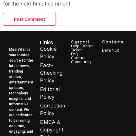
for the next time I comment.
Links
Support
Contacts
Help Center
Cookie
Ticket
MediaWali is
Delhi NCR
FAQ
your trusted
Policy
Contact
source for the
Community
Fact-
latest news,
trending
Checking
stories,
Policy
entertainment
updates,
Editorial
technology
Policy
insights, and
informative
Correction
content. We
Policy
are dedicated
to delivering
DMCA &
accurate,
Copyright
engaging, and