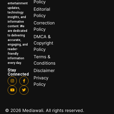
Policy
entertainment
updates,
Editorial
technology
Policy
insights, and
informative
Correction
content. We
Policy
are dedicated
to delivering
DMCA &
accurate,
Copyright
engaging, and
Policy
reader-
friendly
Terms &
information
Conditions
every day.
Stay
Disclaimer
Connected
Privacy
Policy
© 2026 Mediawali. All rights reserved.