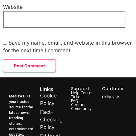
Website
Save my name, email, and website in this browser
for the next time I comment.
Links
Support
Contacts
Help Center
Cookie
Ticket
MediaWali is
Delhi NCR
FAQ
your trusted
Policy
Contact
source for the
Community
Fact-
latest news,
trending
Checking
stories,
Policy
entertainment
updates,
Editorial