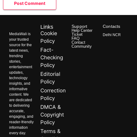
Links
Support
Contacts
Help Center
Cookie
MediaWali is
Ticket
Delhi NCR
FAQ
your trusted
Policy
Contact
source for the
Community
Fact-
latest news,
trending
Checking
stories,
Policy
entertainment
updates,
Editorial
technology
Policy
insights, and
informative
Correction
content. We
Policy
are dedicated
to delivering
DMCA &
accurate,
Copyright
engaging, and
Policy
reader-friendly
information
Terms &
every day.