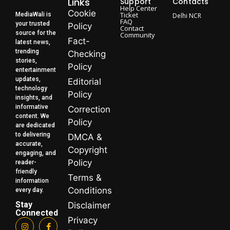
Links
Support
Contacts
Help Center
Cookie
Ticket
MediaWali is
Delhi NCR
FAQ
your trusted
Policy
Contact
source for the
Community
Fact-
latest news,
trending
Checking
stories,
Policy
entertainment
updates,
Editorial
technology
Policy
insights, and
informative
Correction
content. We
Policy
are dedicated
to delivering
DMCA &
accurate,
Copyright
engaging, and
Policy
reader-
friendly
Terms &
information
Conditions
every day.
Stay
Disclaimer
Connected
Privacy