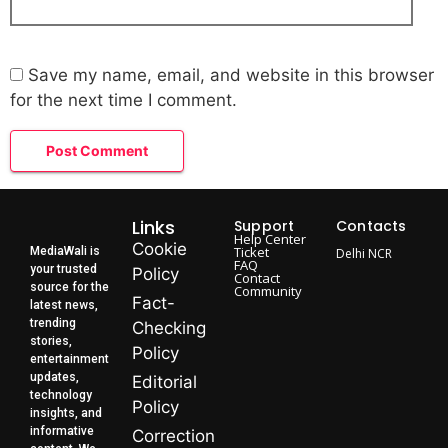
Save my name, email, and website in this browser
for the next time I comment.
Links
Support
Contacts
Help Center
Cookie
Ticket
MediaWali is
Delhi NCR
FAQ
your trusted
Policy
Contact
source for the
Community
Fact-
latest news,
trending
Checking
stories,
Policy
entertainment
updates,
Editorial
technology
Policy
insights, and
informative
Correction