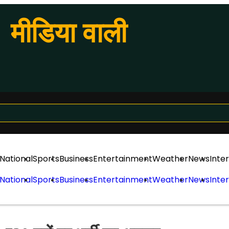
मीडिया वाली
National
Sports
Business
Entertainment
Weather
News
Inte
National
Sports
Business
Entertainment
Weather
News
Inte