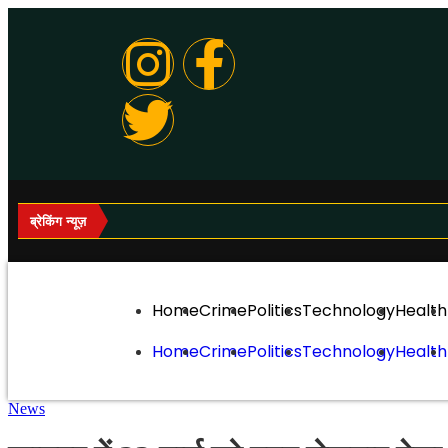
ब्रेकिंग न्यूज़
Home
Crime
Politics
Technology
Health
Home
Crime
Politics
Technology
Health
News