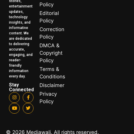
stories,
Policy
entertainment
updates,
Editorial
technology
Policy
insights, and
informative
Correction
content. We
Policy
are dedicated
to delivering
DMCA &
accurate,
Copyright
engaging, and
Policy
reader-
friendly
Terms &
information
Conditions
every day.
Stay
Disclaimer
Connected
Privacy
Policy
© 2026 Mediawali. All rights reserved.