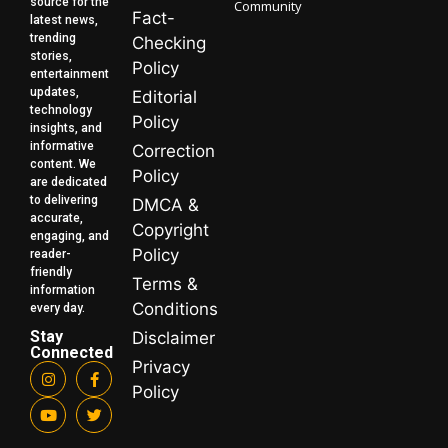
source for the
Community
Fact-
latest news,
trending
Checking
stories,
Policy
entertainment
updates,
Editorial
technology
Policy
insights, and
informative
Correction
content. We
Policy
are dedicated
to delivering
DMCA &
accurate,
Copyright
engaging, and
Policy
reader-
friendly
Terms &
information
Conditions
every day.
Stay
Disclaimer
Connected
Privacy
Policy