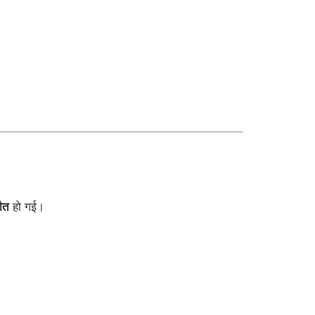
मौत
हो गई।
।