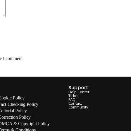
me I comment.
Support
Help Center
Ticket
Cookie Policy
FAQ
Contact
Fact-Checking Policy
Community
Editorial Policy
Correction Policy
DMCA & Copyright Policy
Terms & Conditions