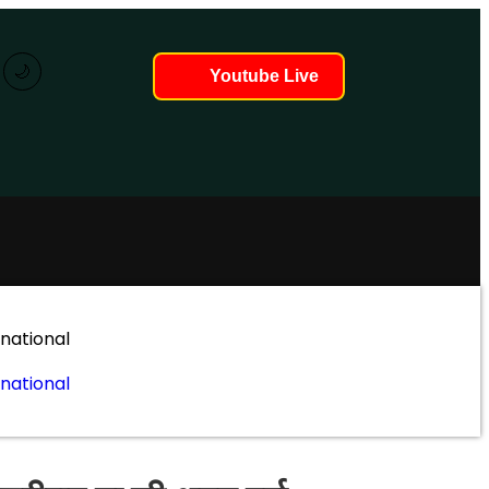
🌙
Youtube Live
ो रहे हैं...
rnational
rnational