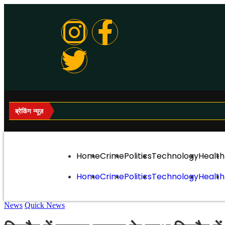
ब्रेकिंग न्यूज़
Home
Crime
Politics
Technology
Health
Home
Crime
Politics
Technology
Health
News
Quick News