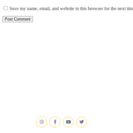
Save my name, email, and website in this browser for the next ti
Links
Cookie
MediaWali is your trusted
Fact-C
source for the latest news,
Editori
trending stories, entertainment
Correct
updates, technology insights,
DMCA &
Terms 
and informative content. We
Discla
are dedicated to delivering
Privacy
accurate, engaging, and reader-
friendly information every day.
Stay Connected