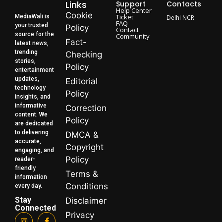
Links
Support
Contacts
Help Center
Cookie
Ticket
MediaWali is
Delhi NCR
FAQ
your trusted
Policy
Contact
source for the
Community
Fact-
latest news,
trending
Checking
stories,
Policy
entertainment
updates,
Editorial
technology
Policy
insights, and
informative
Correction
content. We
Policy
are dedicated
to delivering
DMCA &
accurate,
Copyright
engaging, and
Policy
reader-
friendly
Terms &
information
Conditions
every day.
Stay
Disclaimer
Connected
Privacy