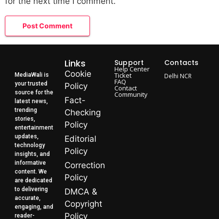
for the next time I comment.
Links
Support
Contacts
Help Center
Cookie
Ticket
MediaWali is
Delhi NCR
FAQ
your trusted
Policy
Contact
source for the
Community
Fact-
latest news,
trending
Checking
stories,
Policy
entertainment
updates,
Editorial
technology
Policy
insights, and
informative
Correction
content. We
Policy
are dedicated
to delivering
DMCA &
accurate,
Copyright
engaging, and
Policy
reader-