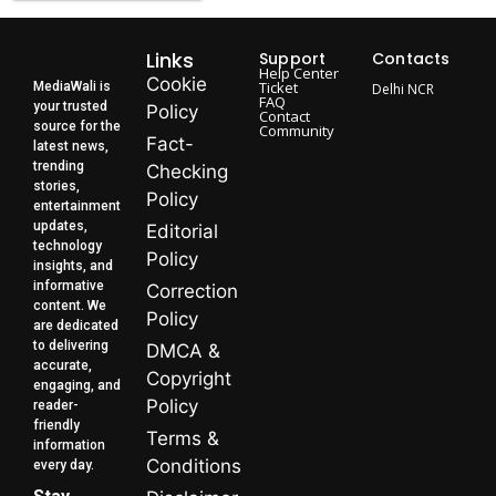
Links
Support
Contacts
Help Center
Cookie
Ticket
MediaWali is
Delhi NCR
FAQ
your trusted
Policy
Contact
source for the
Community
Fact-
latest news,
trending
Checking
stories,
Policy
entertainment
updates,
Editorial
technology
Policy
insights, and
informative
Correction
content. We
Policy
are dedicated
to delivering
DMCA &
accurate,
Copyright
engaging, and
Policy
reader-
friendly
Terms &
information
Conditions
every day.