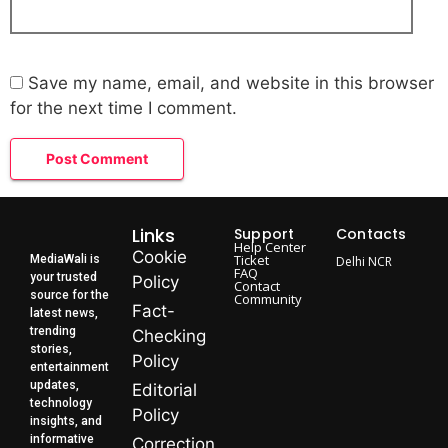
Save my name, email, and website in this browser
for the next time I comment.
Links
Support
Contacts
Help Center
Cookie
Ticket
MediaWali is
Delhi NCR
FAQ
your trusted
Policy
Contact
source for the
Community
Fact-
latest news,
trending
Checking
stories,
Policy
entertainment
updates,
Editorial
technology
Policy
insights, and
informative
Correction