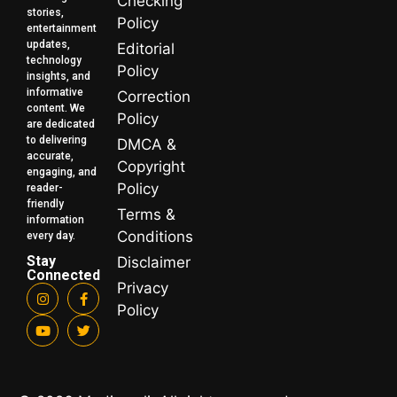
Checking
stories,
Policy
entertainment
updates,
Editorial
technology
Policy
insights, and
informative
Correction
content. We
Policy
are dedicated
to delivering
DMCA &
accurate,
Copyright
engaging, and
Policy
reader-
friendly
Terms &
information
Conditions
every day.
Stay
Disclaimer
Connected
Privacy
Policy