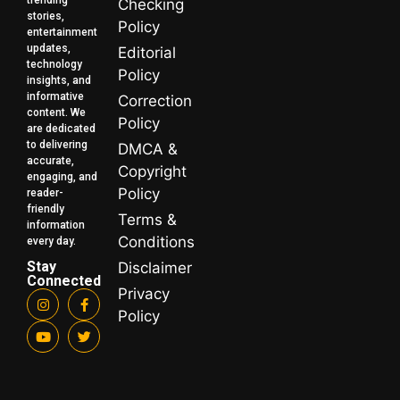
trending
Checking
stories,
Policy
entertainment
updates,
Editorial
technology
Policy
insights, and
informative
Correction
content. We
Policy
are dedicated
to delivering
DMCA &
accurate,
Copyright
engaging, and
Policy
reader-
friendly
Terms &
information
Conditions
every day.
Stay
Disclaimer
Connected
Privacy
Policy