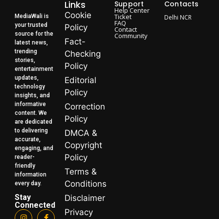
Links
Support
Contacts
Help Center
Cookie
Ticket
MediaWali is
Delhi NCR
FAQ
your trusted
Policy
Contact
source for the
Community
Fact-
latest news,
trending
Checking
stories,
Policy
entertainment
updates,
Editorial
technology
Policy
insights, and
informative
Correction
content. We
Policy
are dedicated
to delivering
DMCA &
accurate,
Copyright
engaging, and
Policy
reader-
friendly
Terms &
information
Conditions
every day.
Stay
Disclaimer
Connected
Privacy