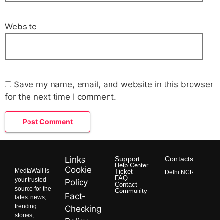
Website
Save my name, email, and website in this browser
for the next time I comment.
Links
Support
Contacts
Help Center
Cookie
MediaWali is
Ticket
Delhi NCR
FAQ
your trusted
Policy
Contact
source for the
Community
Fact-
latest news,
trending
Checking
stories,