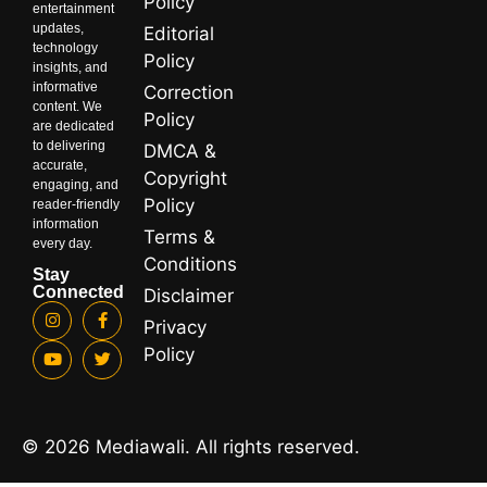
Policy
entertainment
updates,
Editorial
technology
Policy
insights, and
informative
Correction
content. We
Policy
are dedicated
to delivering
DMCA &
accurate,
Copyright
engaging, and
Policy
reader-friendly
information
Terms &
every day.
Conditions
Stay
Connected
Disclaimer
Privacy
Policy
© 2026 Mediawali. All rights reserved.