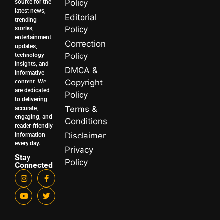
Policy
source for the
latest news,
Editorial
trending
Policy
stories,
entertainment
Correction
updates,
Policy
technology
insights, and
DMCA &
informative
Copyright
content. We
are dedicated
Policy
to delivering
Terms &
accurate,
engaging, and
Conditions
reader-friendly
Disclaimer
information
every day.
Privacy
Stay
Policy
Connected