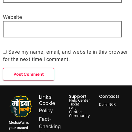
Website
Save my name, email, and website in this browser
for the next time I comment.
Links
Support
Contacts
Help Center
Cookie
Ticket
Delhi NCR
FAQ
Policy
Contact
Community
Fact-
MediaWali is
Checking
your trusted