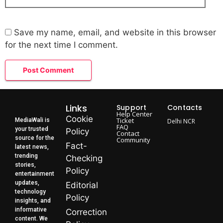
Save my name, email, and website in this browser
for the next time I comment.
Links
Support
Contacts
Help Center
Cookie
Ticket
MediaWali is
Delhi NCR
FAQ
your trusted
Policy
Contact
source for the
Community
Fact-
latest news,
trending
Checking
stories,
Policy
entertainment
updates,
Editorial
technology
Policy
insights, and
informative
Correction
content. We