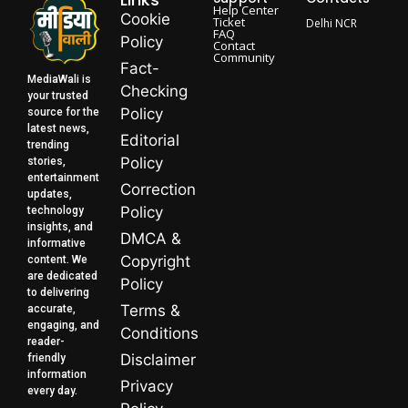
Help Center
Cookie
Ticket
Delhi NCR
FAQ
Policy
Contact
Community
Fact-
MediaWali is
Checking
your trusted
Policy
source for the
latest news,
Editorial
trending
Policy
stories,
entertainment
Correction
updates,
Policy
technology
insights, and
DMCA &
informative
Copyright
content. We
are dedicated
Policy
to delivering
Terms &
accurate,
engaging, and
Conditions
reader-
Disclaimer
friendly
information
Privacy
every day.