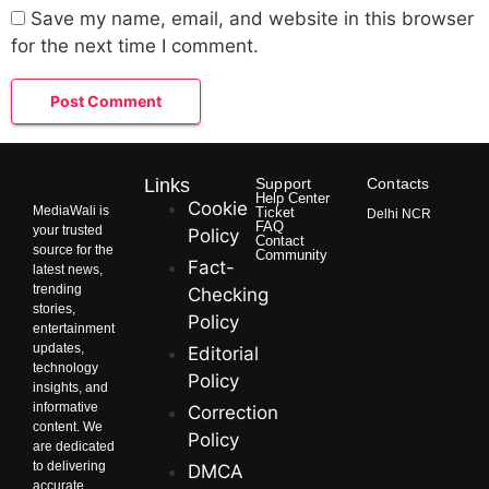
Save my name, email, and website in this browser
for the next time I comment.
Links
Support
Contacts
Help Center
Cookie
MediaWali is
Ticket
Delhi NCR
FAQ
your trusted
Policy
Contact
source for the
Community
Fact-
latest news,
trending
Checking
stories,
Policy
entertainment
updates,
Editorial
technology
Policy
insights, and
informative
Correction
content. We
Policy
are dedicated
to delivering
DMCA
accurate,