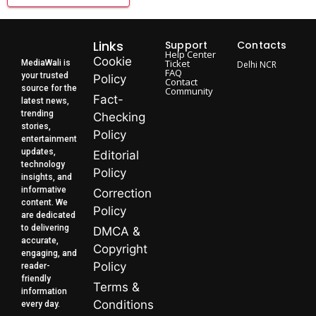
Links
Support
Contacts
Help Center
Cookie
Ticket
MediaWali is
Delhi NCR
FAQ
your trusted
Policy
Contact
source for the
Community
Fact-
latest news,
trending
Checking
stories,
Policy
entertainment
updates,
Editorial
technology
Policy
insights, and
informative
Correction
content. We
Policy
are dedicated
to delivering
DMCA &
accurate,
Copyright
engaging, and
Policy
reader-
friendly
Terms &
information
Conditions
every day.