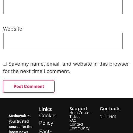
Website
Save my name, email, and website in this browser
for the next time I comment.
Links
Support
Contacts
Help Center
Cookie
Ticket
MediaWali is
Delhi NCR
FAQ
your trusted
Policy
Contact
source for the
Community
Fact-
latest news,