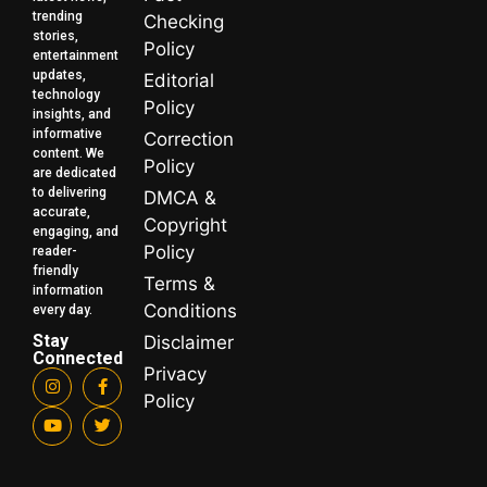
trending
Checking
stories,
Policy
entertainment
updates,
Editorial
technology
Policy
insights, and
informative
Correction
content. We
Policy
are dedicated
to delivering
DMCA &
accurate,
Copyright
engaging, and
Policy
reader-
friendly
Terms &
information
Conditions
every day.
Stay
Disclaimer
Connected
Privacy
Policy