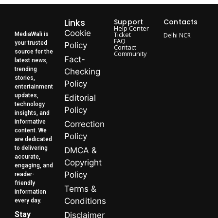
Links
Support
Contacts
Help Center
Cookie
Ticket
MediaWali is
Delhi NCR
FAQ
your trusted
Policy
Contact
source for the
Community
Fact-
latest news,
trending
Checking
stories,
Policy
entertainment
updates,
Editorial
technology
Policy
insights, and
informative
Correction
content. We
Policy
are dedicated
to delivering
DMCA &
accurate,
Copyright
engaging, and
Policy
reader-
friendly
Terms &
information
Conditions
every day.
Stay
Disclaimer