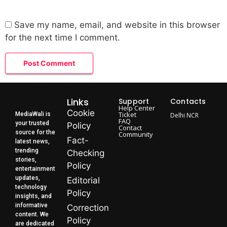
Save my name, email, and website in this browser
for the next time I comment.
Links
Support
Contacts
Help Center
Cookie
Ticket
MediaWali is
Delhi NCR
FAQ
your trusted
Policy
Contact
source for the
Community
Fact-
latest news,
trending
Checking
stories,
Policy
entertainment
updates,
Editorial
technology
Policy
insights, and
informative
Correction
content. We
Policy
are dedicated