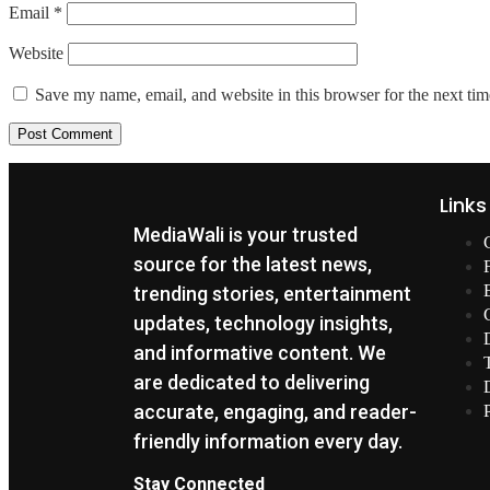
Email
*
Website
Save my name, email, and website in this browser for the next ti
Links
MediaWali is your trusted
source for the latest news,
trending stories, entertainment
updates, technology insights,
and informative content. We
are dedicated to delivering
accurate, engaging, and reader-
friendly information every day.
Stay Connected