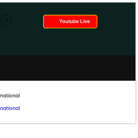
🌙
Youtube Live
rnational
rnational