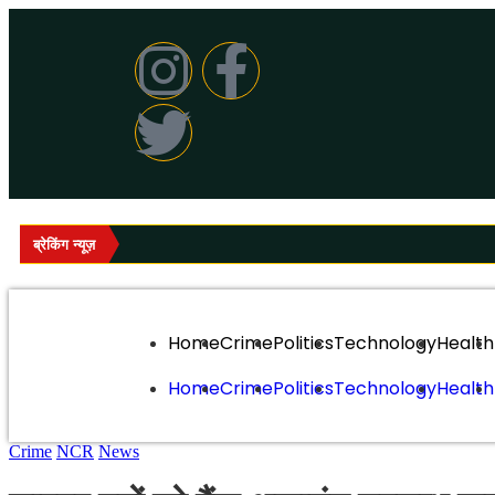
ब्रेकिंग न्यूज़
Home
Crime
Politics
Technology
Health
Home
Crime
Politics
Technology
Health
Crime
NCR
News