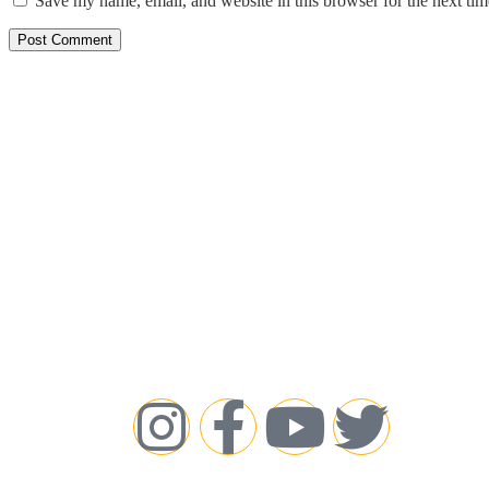
Save my name, email, and website in this browser for the next ti
Links
Cookie
MediaWali is your trusted
Fact-C
source for the latest news,
Editori
trending stories, entertainment
Correct
updates, technology insights,
DMCA &
Terms 
and informative content. We
Discla
are dedicated to delivering
Privacy
accurate, engaging, and reader-
friendly information every day.
Stay Connected