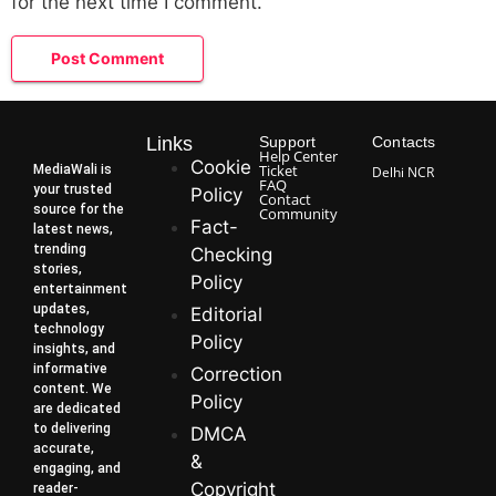
for the next time I comment.
Links
Support
Contacts
Help Center
Cookie
Ticket
MediaWali is
Delhi NCR
FAQ
your trusted
Policy
Contact
source for the
Community
Fact-
latest news,
trending
Checking
stories,
Policy
entertainment
updates,
Editorial
technology
Policy
insights, and
informative
Correction
content. We
Policy
are dedicated
to delivering
DMCA
accurate,
&
engaging, and
Copyright
reader-