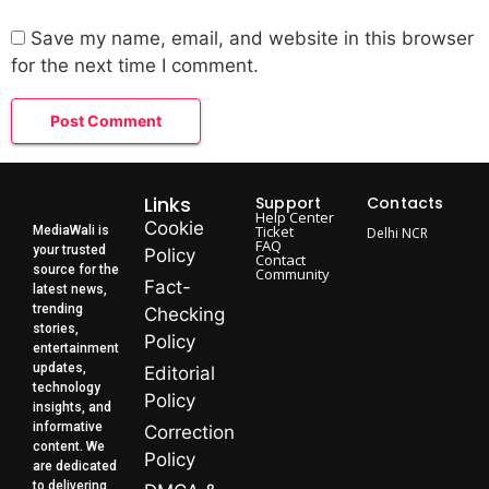
Save my name, email, and website in this browser
for the next time I comment.
Links
Support
Contacts
Help Center
Cookie
Ticket
MediaWali is
Delhi NCR
FAQ
your trusted
Policy
Contact
source for the
Community
Fact-
latest news,
trending
Checking
stories,
Policy
entertainment
updates,
Editorial
technology
Policy
insights, and
informative
Correction
content. We
Policy
are dedicated
to delivering