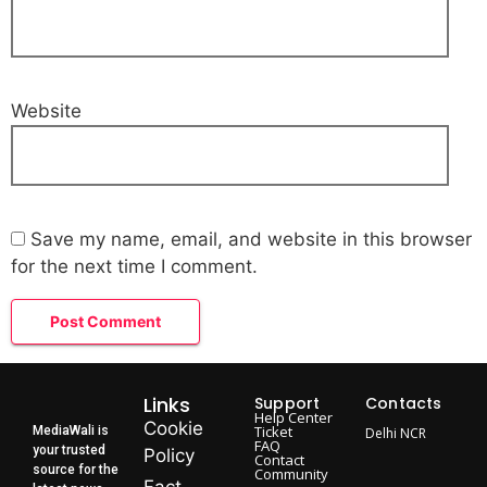
Website
Save my name, email, and website in this browser
for the next time I comment.
Links
Support
Contacts
Help Center
Cookie
Ticket
MediaWali is
Delhi NCR
FAQ
your trusted
Policy
Contact
source for the
Community
Fact-