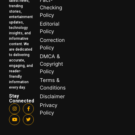
latest news,
trending
Checking
stories,
Policy
entertainment
updates,
Editorial
technology
Policy
insights, and
informative
Correction
content. We
Policy
are dedicated
to delivering
DMCA &
accurate,
Copyright
engaging, and
Policy
reader-
friendly
Terms &
information
Conditions
every day.
Stay
Disclaimer
Connected
Privacy
Policy